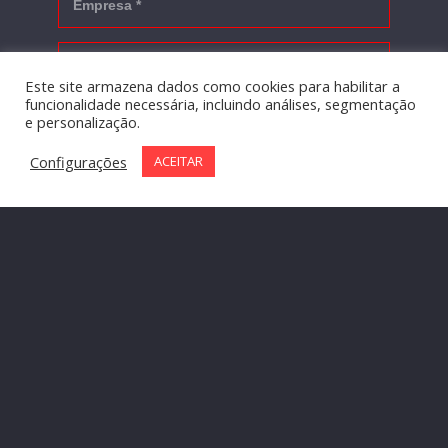
Este site armazena dados como cookies para habilitar a
funcionalidade necessária, incluindo análises, segmentação
e personalização.
Configurações
ACEITAR
Mídia Social
Web
Marketing Digital
Anúncios
Identidade Visual
Promocional
Editorial
Loja Virtual
QUERO FALAR COM UM CONSULTOR
BRILHANTE